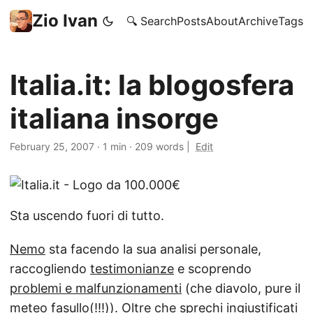
Zio Ivan
🔍 Search
Posts
About
Archive
Tags
Italia.it: la blogosfera
italiana insorge
February 25, 2007
·
1 min
·
209 words
|
Edit
Sta uscendo fuori di tutto.
Nemo
sta facendo la sua analisi personale,
raccogliendo
testimonianze
e scoprendo
problemi e malfunzionamenti
(che diavolo, pure il
meteo fasullo(!!!)
). Oltre che
sprechi
ingiustificati