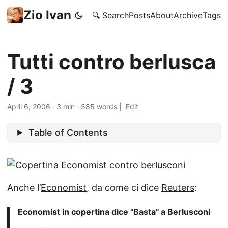
Zio Ivan
🔍 Search
Posts
About
Archive
Tags
Tutti contro berlusca
/ 3
April 6, 2006
·
3 min
·
585 words
|
Edit
Table of Contents
Anche l’
Economist
, da come ci dice
Reuters
:
Economist in copertina dice "Basta" a Berlusconi