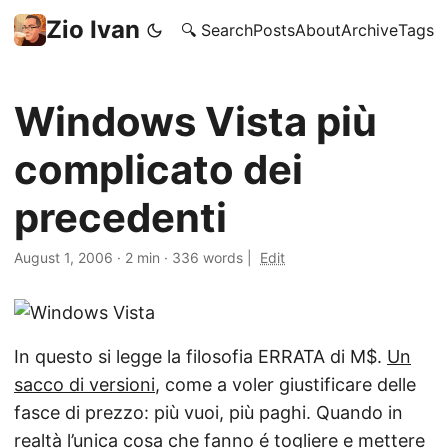
Zio Ivan
🔍 Search
Posts
About
Archive
Tags
Windows Vista più
complicato dei
precedenti
August 1, 2006
·
2 min
·
336 words
|
Edit
In questo si legge la filosofia ERRATA di M$.
Un
sacco di versioni
, come a voler giustificare delle
fasce di prezzo: più vuoi, più paghi. Quando in
realtà l’unica cosa che fanno é togliere e mettere